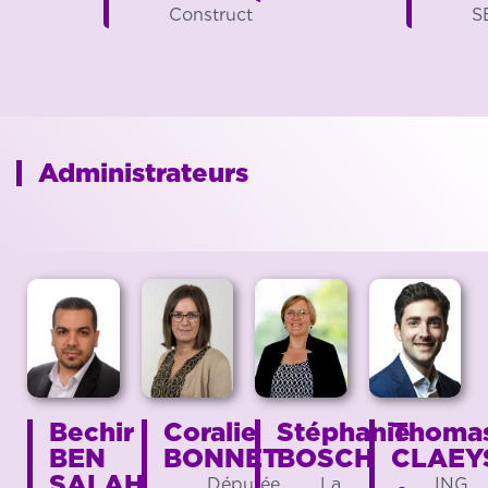
Construct
S
Administrateurs
Bechir
Coralie
Stéphanie
Thoma
BEN
BONNET
BOSCH
CLAEY
SALAH
Députée
La
ING