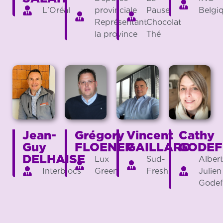
L'Oréal
provinciale
Pause
Belgi
Représentant
Chocolat
la province
Thé
Jean-
Grégory
Vincent
Cathy
Guy
FLOENER
GAILLARD
GODEF
DELHAISE
Lux
Sud-
Albert
Interblocs
Green
Fresh
Julien
Godef