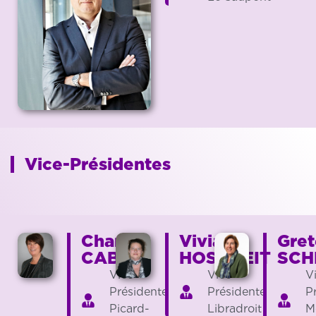
Vice-Présidentes
Chantal
Viviane
Gret
CABAY
HOSCHEIT
SCH
Vice-
Vice-
V
Présidente
Présidente
P
Picard-
Libradroit
M