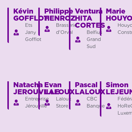
Kévin
Philippe
Ventura
Marie
GOFFLOT
HENROZ
HITA
HOUY
CORTES
Ets
Brasserie
Houy
Jany
d'Orval
Belfius
Const
Gofflot
Grand
Sud
Natacha
Evan
Pascal
Simon
JEROUVILLE
LALOUX
LALOUX
LEJEU
Entreprise
Laloux
CBC
Fédér
Jérouville
Store
Banque
HoRe
Luxe