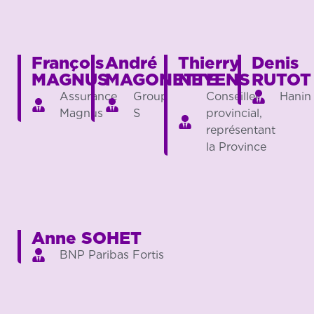
François
André
Thierry
Denis
MAGNUS
MAGONETTE
NEYENS
RUTOT
Assurance
Group
Conseiller
Hanin
Magnus
S
provincial,
représentant
la Province
Anne SOHET
BNP Paribas Fortis