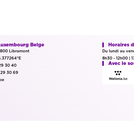
Luxembourg Belge
Horaires d
 6800 Libramont
Du lundi au ven
5.377264°E
8h30 - 12h00 | 
Avec le so
 29 30 40
 29 30 69
.be