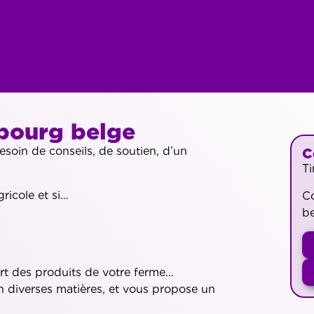
bourg belge
esoin de conseils, de soutien, d’un
C
T
ricole et si…
C
b
t des produits de votre ferme…
 diverses matières, et vous propose un