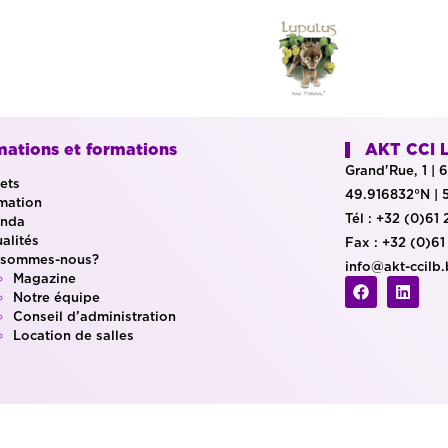
mations et formations
AKT CCI 
Grand'Rue, 1 |
jets
49.916832°N | 
mation
Tél : +32 (0)61
nda
alités
Fax : +32 (0)61
 sommes-nous?
info@akt-ccilb
Magazine
Notre équipe
Conseil d’administration
Location de salles