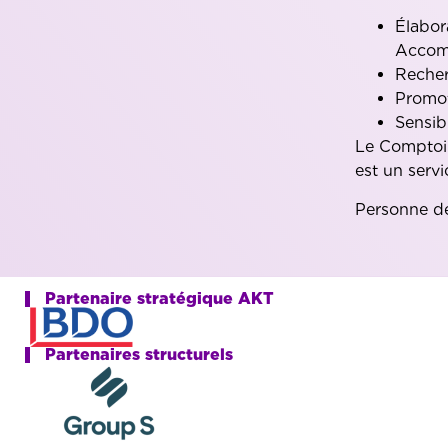
Élabor
Accomp
Recher
Promot
Sensib
Le Comptoi
est un serv
Personne de
Partenaire stratégique AKT
Partenaires structurels