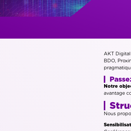
AKT Digital
BDO, Proxim
pragmatique
Passez
Notre objec
avantage co
Stru
Nous propos
Sensibilisa