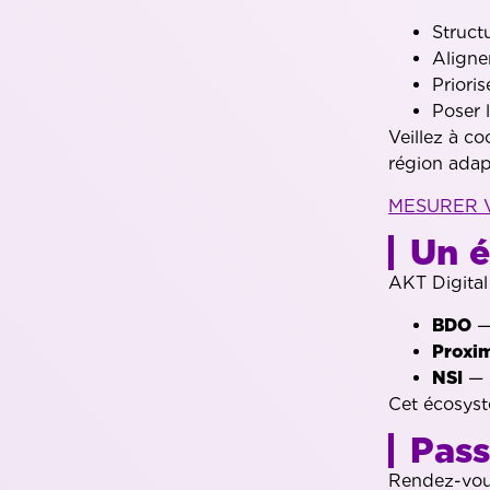
Structu
Aligne
Prioris
Poser 
Veillez à c
région adap
MESURER 
Un é
AKT Digital
BDO
— 
Proxi
NSI
— 
Cet écosyst
Pass
Rendez-vo