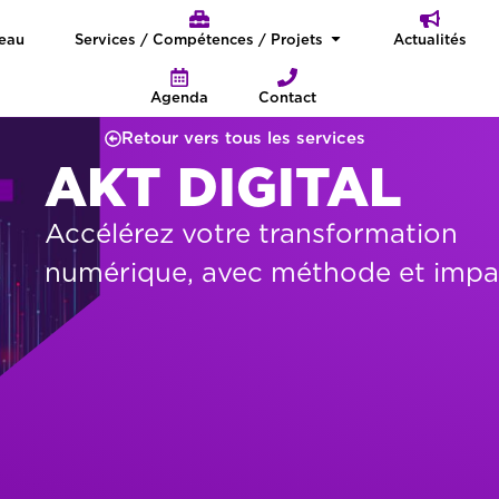
seau
Services / Compétences / Projets
Actualités
Agenda
Contact
Retour vers tous les services
AKT DIGITAL
Accélérez votre transformation
numérique, avec méthode et impa