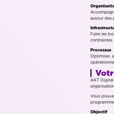
Organisati
Accompagner
autour des 
Infrastruct
Faire les bo
contraintes 
Processus
Optimiser, 
opérationnel
Votr
AKT Digital
organisatio
Vous pouvez 
programme A
O