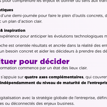
 pour comprendre les enjeux et donner du sens aux tran
atiques
 d’une demi-journée pour faire le plein d’outils concrets,
c un plan d’action clair.
& inspiration
expérience pour anticiper les évolutions technologiques m
che est orientée résultats et ancrée dans la réalité des 
un besoin concret et aider les décideurs à prendre des déc
ituer pour décider
formation commence par un état des lieux clair.
 s’appuie sur
quatre axes complémentaires
, qui couvre
,
indépendamment du niveau de maturité de l’entrepri
igitalisation avec la stratégie globale de l’entreprise, défini
es ou déconnectés des enjeux business.