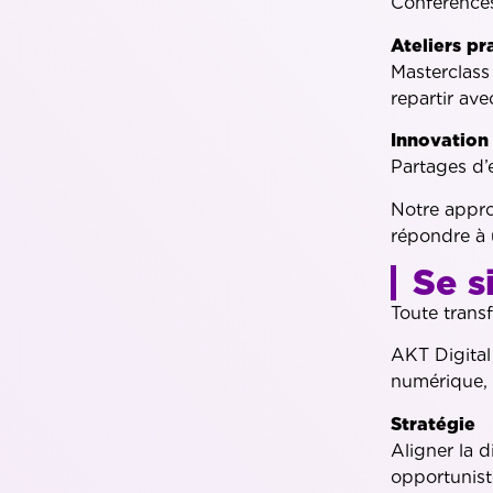
Conférences
Ateliers pr
Masterclass
repartir ave
Innovation 
Partages d’
Notre appro
répondre à 
Se s
Toute trans
AKT Digital
numérique
Stratégie
Aligner la d
opportunist