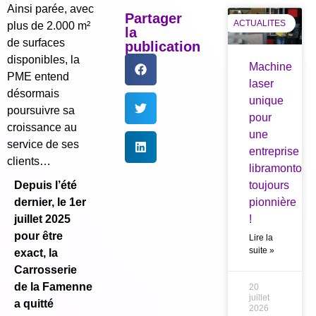
Ainsi parée, avec
Partager
ACTUALITES
plus de 2.000 m²
la
de surfaces
publication
disponibles, la
Machine
PME entend
laser
désormais
unique
poursuivre sa
pour
croissance au
une
service de ses
entreprise
clients…
libramontois
Depuis l’été
toujours
dernier, le 1er
pionnière
juillet 2025
!
pour être
Lire la
suite »
exact, la
Carrosserie
de la Famenne
20
juillet
a quitté
2026