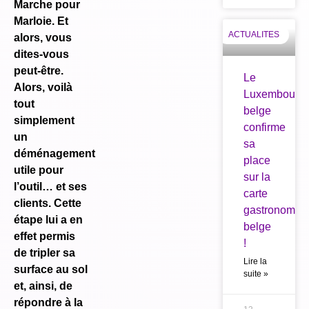
Marche pour
Marloie. Et
ACTUALITES
alors, vous
dites-vous
peut-être.
Le
Alors, voilà
Luxembourg
tout
belge
simplement
confirme
un
sa
déménagement
place
utile pour
sur la
l’outil… et ses
carte
clients. Cette
gastronomiq
étape lui a en
belge
effet permis
!
de
tripler sa
Lire la
surface au sol
suite »
et, ainsi, de
répondre à la