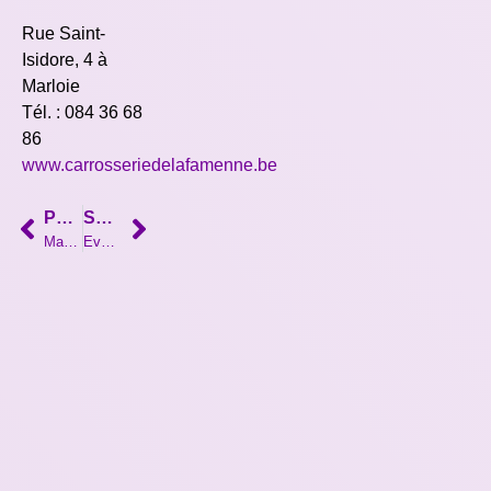
Rue Saint-
Isidore, 4 à
Marloie
Tél. : 084 36 68
86
www.carrosseriedelafamenne.be
PRÉCÉDENT
SUIVANT
Machine laser unique pour une entreprise libramontoise toujours pionnière !
Event international chez LUXFLY