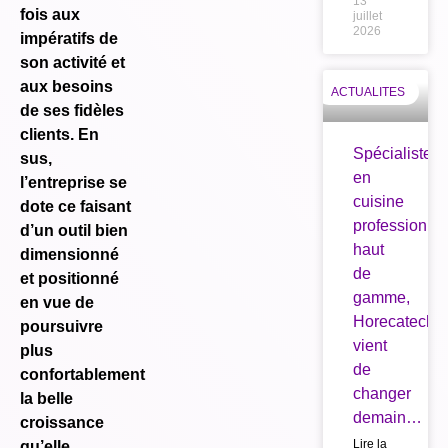
13
fois aux
juillet
2026
impératifs de
son activité et
aux besoins
ACTUALITES
de ses fidèles
clients. En
Spécialiste
sus,
en
l’entreprise se
cuisine
dote ce faisant
professionnel
d’un outil bien
haut
dimensionné
de
et positionné
gamme,
en vue de
Horecatech
poursuivre
vient
plus
de
confortablement
changer
la belle
demain…
croissance
Lire la
qu’elle