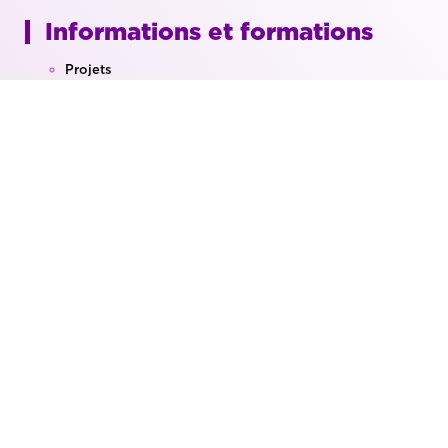
Informations et formations
Projets
Formation
Agenda
Actualités
Qui sommes-nous?
Magazine
Notre équipe
Conseil d’administration
Location de salles
AKT CCI Luxembourg Belge
Grand'Rue, 1 | 6800 Libramont
49.916832°N | 5.377264°E
Tél : +32 (0)61 29 30 40
Fax : +32 (0)61 29 30 69
info@akt-ccilb.be