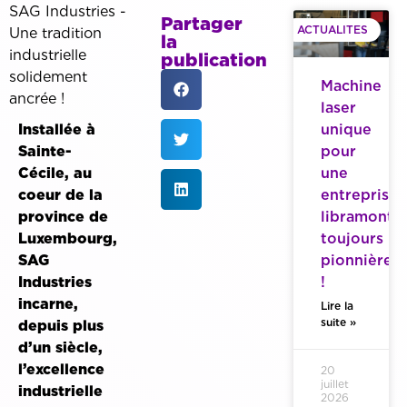
SAG Industries -
Partager
ACTUALITES
Une tradition
la
industrielle
publication
solidement
Machine
ancrée !
laser
Installée à
unique
Sainte-
pour
Cécile, au
une
coeur de la
entreprise
province de
libramonto
Luxembourg,
toujours
SAG
pionnière
Industries
!
incarne,
Lire la
suite »
depuis plus
d’un siècle,
l’excellence
20
juillet
industrielle
2026