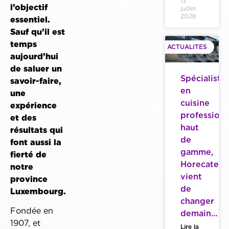
13
l’objectif
juillet
2026
essentiel.
Sauf qu’il est
temps
ACTUALITES
aujourd’hui
de saluer un
Spécialiste
savoir-faire,
en
une
cuisine
expérience
professionn
et des
haut
résultats qui
de
font aussi la
gamme,
fierté de
Horecatech
notre
vient
province
de
Luxembourg.
changer
Fondée en
demain…
1907, et
Lire la