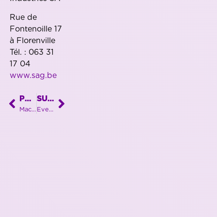
Rue de
Fontenoille 17
à Florenville
Tél. : 063 31
17 04
www.sag.be
PRÉCÉDENT
SUIVANT
Machine laser unique pour une entreprise libramontoise toujours pionnière !
Event international chez LUXFLY