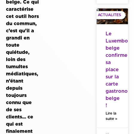
belge. Ce qui
caractérise
ACTUALITES
cet outil hors
du commun,
c’est qu’il a
Le
grandi en
Luxembour
toute
belge
quiétude,
confirme
loin des
sa
tumultes
place
médiatiques,
sur la
n’étant
carte
depuis
gastronom
toujours
belge
connu que
!
de ses
Lire la
clients… ce
suite »
qui est
finalement