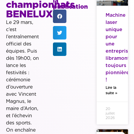
la
championnats
publication
BENELUX
Machine
Le 29 mars,
laser
c’est
unique
l’entraînement
pour
officiel des
une
équipes. Puis
entreprise
dès 19h00, on
libramonto
lance les
toujours
festivités :
pionnière
cérémonie
!
d’ouverture
Lire la
suite »
avec Vincent
Magnus, le
maire d’Arlon,
20
juillet
et l’échevin
2026
des sports.
On enchaîne