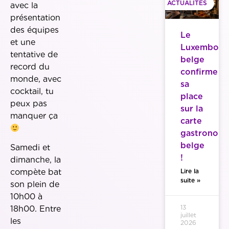
ACTUALITES
avec la
présentation
des équipes
Le
et une
Luxembour
tentative de
belge
record du
confirme
monde, avec
sa
cocktail, tu
place
peux pas
sur la
manquer ça
carte
gastronom
belge
Samedi et
!
dimanche, la
Lire la
compète bat
suite »
son plein de
10h00 à
13
18h00. Entre
juillet
les
2026