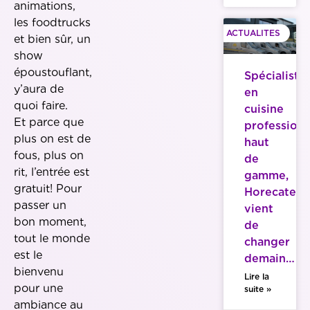
animations,
les foodtrucks
ACTUALITES
et bien sûr, un
show
époustouflant,
Spécialiste
y’aura de
en
quoi faire.
cuisine
Et parce que
professionn
plus on est de
haut
fous, plus on
de
rit, l’entrée est
gamme,
gratuit! Pour
Horecatech
passer un
vient
bon moment,
de
tout le monde
changer
est le
demain…
bienvenu
Lire la
pour une
suite »
ambiance au