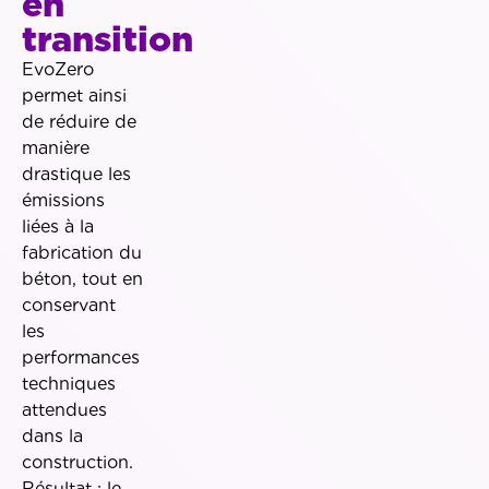
en
transition
EvoZero
permet ainsi
de réduire de
manière
drastique les
émissions
liées à la
fabrication du
béton, tout en
conservant
les
performances
techniques
attendues
dans la
construction.
Résultat : le