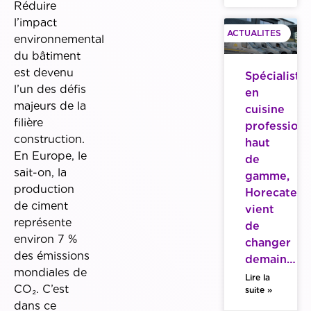
Réduire
l’impact
ACTUALITES
environnemental
du bâtiment
est devenu
Spécialiste
l’un des défis
en
majeurs de la
cuisine
filière
professionn
construction.
haut
En Europe, le
de
sait-on, la
gamme,
production
Horecatech
de ciment
vient
représente
de
environ 7 %
changer
des émissions
demain…
mondiales de
Lire la
CO₂. C’est
suite »
dans ce