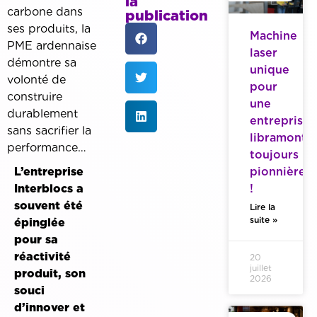
la
carbone dans
publication
ses produits, la
Machine
PME ardennaise
laser
démontre sa
unique
volonté de
pour
construire
une
durablement
entreprise
sans sacrifier la
libramonto
performance…
toujours
L’entreprise
pionnière
Interblocs a
!
souvent été
Lire la
suite »
épinglée
pour sa
réactivité
20
juillet
produit, son
2026
souci
d’innover et