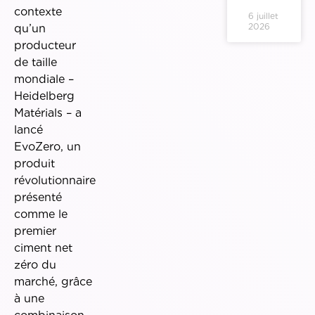
contexte
6 juillet
2026
qu’un
producteur
de taille
mondiale –
Heidelberg
Matérials – a
lancé
EvoZero, un
produit
révolutionnaire
présenté
comme le
premier
ciment net
zéro du
marché, grâce
à une