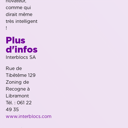
novateur,
comme qui
dirait même
très intelligent
!
Plus
d'infos
Interblocs SA
Rue de
Tibêtême 129
Zoning de
Recogne à
Libramont
Tél. : 061 22
49 35
www.interblocs.com