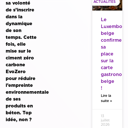
ACTUALITES
sa volonté
de s’inscrire
dans la
Le
dynamique
Luxembour
de son
belge
temps. Cette
confirme
fois, elle
sa
mise sur le
place
ciment zéro
sur la
carbone
carte
EvoZero
gastronom
pour réduire
belge
l’empreinte
!
environnementale
Lire la
de ses
suite »
produits en
béton. Top
13
idée, non ?
juillet
2026