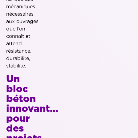
mécaniques
nécessaires
aux ouvrages
que l’on
connaît et
attend :
résistance,
durabilité,
stabilité.
Un
bloc
béton
innovant…
pour
des
projets