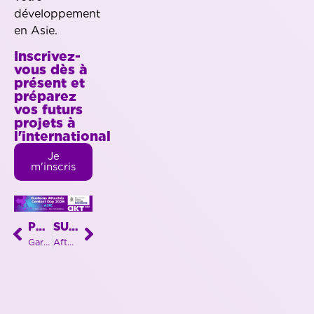
développement
en Asie.
Inscrivez-
vous dès à
présent et
préparez
vos futurs
projets à
l'international
Je
m'inscris
PRÉCÉDENT
SUIVANT
Garden Party
Afterwork Sud