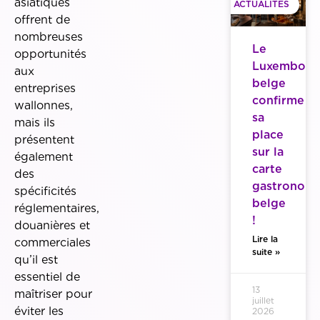
asiatiques
ACTUALITES
offrent de
nombreuses
Le
opportunités
Luxembour
aux
belge
entreprises
confirme
wallonnes,
sa
mais ils
place
présentent
sur la
également
carte
des
gastronom
spécificités
belge
réglementaires,
!
douanières et
Lire la
commerciales
suite »
qu’il est
essentiel de
13
maîtriser pour
juillet
éviter les
2026