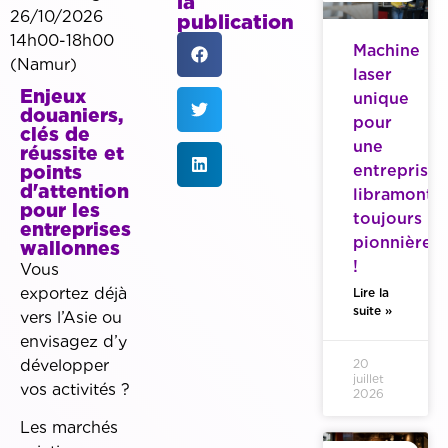
la
26/10/2026
publication
14h00-18h00
Machine
(Namur)
laser
Enjeux
unique
douaniers,
pour
clés de
une
réussite et
points
entreprise
d'attention
libramonto
pour les
toujours
entreprises
pionnière
wallonnes
!
Vous
exportez déjà
Lire la
suite »
vers l’Asie ou
envisagez d’y
développer
20
juillet
vos activités ?
2026
Les marchés