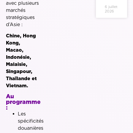
avec plusieurs
6 juillet
marchés
2026
stratégiques
d’Asie :
Chine, Hong
Kong,
Macao,
Indonésie,
Malaisie,
Singapour,
Thaïlande et
Vietnam.
Au
programme
:
Les
spécificités
douanières