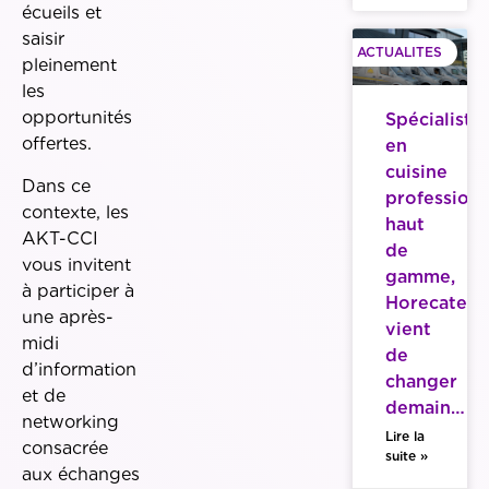
écueils et
saisir
ACTUALITES
pleinement
les
opportunités
Spécialiste
offertes.
en
cuisine
Dans ce
professionn
contexte, les
haut
AKT-CCI
de
vous invitent
gamme,
à participer à
Horecatech
une après-
vient
midi
de
d’information
changer
et de
demain…
networking
Lire la
consacrée
suite »
aux échanges