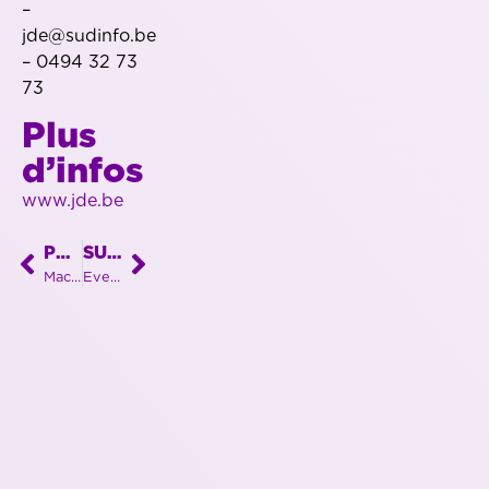
–
jde@sudinfo.be
– 0494 32 73
73
Plus
d’infos
www.jde.be
PRÉCÉDENT
SUIVANT
Machine laser unique pour une entreprise libramontoise toujours pionnière !
Event international chez LUXFLY