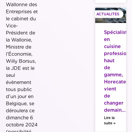
Wallonne des
Entreprises et
ACTUALITES
le cabinet du
Vice-
Spécialiste
Président de
en
la Wallonie,
cuisine
Ministre de
professionn
l’Économie,
haut
Willy Borsus,
de
la JDE est le
gamme,
seul
Horecatech
évènement
vient
tous public
de
d’un jour en
changer
Belgique, se
demain…
déroulera ce
dimanche 6
Lire la
suite »
octobre 2024
(possibilité