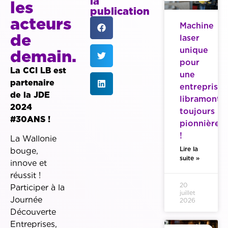
la
les
publication
acteurs
Machine
de
laser
unique
demain.
pour
La CCI LB est
une
partenaire
entreprise
de la JDE
libramonto
2024
toujours
#30ANS !
pionnière
!
La Wallonie
Lire la
bouge,
suite »
innove et
réussit !
20
Participer à la
juillet
Journée
2026
Découverte
Entreprises,