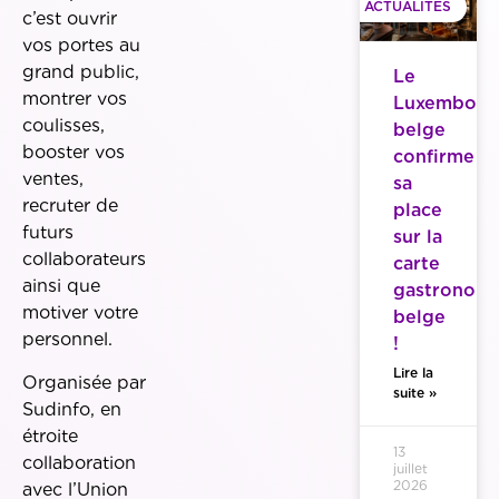
ACTUALITES
c’est ouvrir
vos portes au
grand public,
Le
montrer vos
Luxembour
coulisses,
belge
booster vos
confirme
ventes,
sa
recruter de
place
futurs
sur la
collaborateurs
carte
ainsi que
gastronom
motiver votre
belge
personnel.
!
Lire la
Organisée par
suite »
Sudinfo, en
étroite
13
collaboration
juillet
2026
avec l’Union