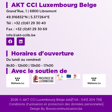
AKT CCI Luxembourg Belge
Grand'Rue, 1 | 6800 Libramont
49.916832°N | 5.377264°E
Tél : +32 (0)61 29 30 40
Fax : +32 (0)61 29 30 69
info@akt-ccilb.be
Horaires d'ouverture
Du lundi au vendredi
8h30 - 12h00 | 13h00 - 17h00
Avec le soutien de
2026 © AKT CCI Luxembourg Belge asbl
TVA : 0413 204 756
Conditions d'utilisation et protection des données personnelles
Design By Boostcommunication.be