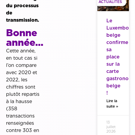
ACTUALITES
du processus
de
transmission.
Le
Luxembour
Bonne
belge
année…
confirme
sa
Cette année,
place
en tout cas si
sur la
l’on compare
carte
avec 2020 et
gastronom
2022, les
belge
chiffres sont
!
plutôt repartis
Lire la
à la hausse
suite »
(358
transactions
13
renseignées
juillet
contre 303 en
2026