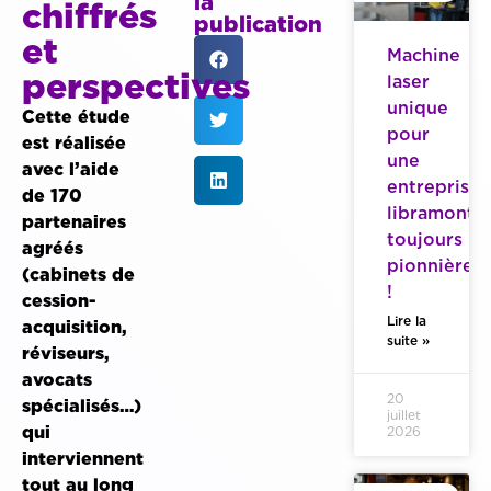
la
chiffrés
publication
et
Machine
perspectives
laser
unique
Cette étude
pour
est réalisée
une
avec l’aide
entreprise
de 170
libramonto
partenaires
toujours
agréés
pionnière
(cabinets de
!
cession-
Lire la
acquisition,
suite »
réviseurs,
avocats
20
spécialisés…)
juillet
qui
2026
interviennent
tout au long