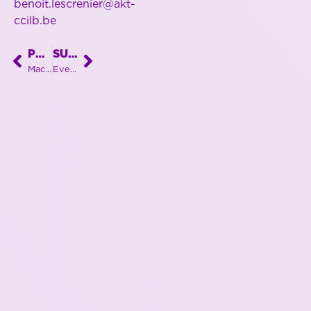
benoit.lescrenier@akt-
ccilb.be
PRÉCÉDENT
SUIVANT
Machine laser unique pour une entreprise libramontoise toujours pionnière !
Event international chez LUXFLY