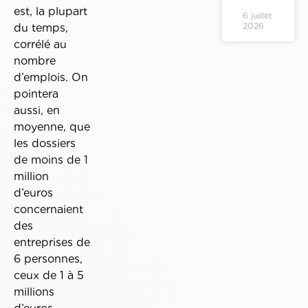
est, la plupart
6 juillet
2026
du temps,
corrélé au
nombre
d’emplois. On
pointera
aussi, en
moyenne, que
les dossiers
de moins de 1
million
d’euros
concernaient
des
entreprises de
6 personnes,
ceux de 1 à 5
millions