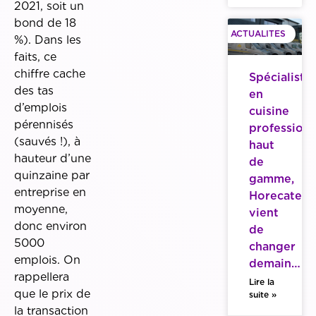
2021, soit un
bond de 18
ACTUALITES
%). Dans les
faits, ce
chiffre cache
Spécialiste
des tas
en
d’emplois
cuisine
pérennisés
professionn
(sauvés !), à
haut
hauteur d’une
de
quinzaine par
gamme,
entreprise en
Horecatech
moyenne,
vient
donc environ
de
5000
changer
emplois. On
demain…
rappellera
Lire la
que le prix de
suite »
la transaction