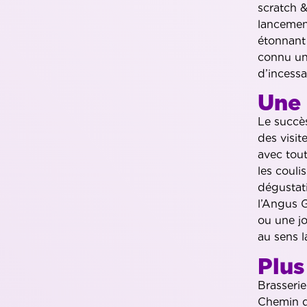
scratch &
lancement
étonnant 
connu une
d’incessa
Une 
Le succès
des visit
avec tout
les couli
dégustati
l’Angus G
ou une jo
au sens l
Plus
Brasseri
Chemin d