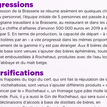
ressions
ssion de la Brasserie se résume aisément en quelques chi
 personnel, l’équipe initiale de 5 personnes est passée à 
gtaine travaillant à la Brasserie, au restaurant et dans les 
. Le chiffre d’affaires d’environ 500 000 euros en 2019 a é
 par 5. En terme de production, la capacité de départ – à 
tolitres par an – a vite progressé dans les mêmes proport
ement de la gamme n’y est pas étranger. Aux 8 bières de
 base sont venues s’ajouter des bières éphémères, tout
et embouteillées à Rochehaut, produites avec de l’eau loc
’abbaye et du malt belge.
rsifications
s frappées du logo du cerf, qui ont fait la réputation de l
 rochehaltoise, sont venus s’ajouter différents produits « d
cer par le « Rochehaut », un fromage type pâte molle la
onde. Puis, il y a aussi le Gin de Rochehaut, qui sera suiv
déclinaisons d’alcools à base de distillats de bières, en