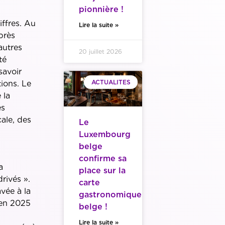
pionnière !
ffres. Au
Lire la suite »
près
autres
20 juillet 2026
té
savoir
ACTUALITES
ions. Le
 la
es
ale, des
Le
Luxembourg
belge
confirme sa
a
place sur la
rivés ».
carte
vée à la
gastronomique
i en 2025
belge !
Lire la suite »