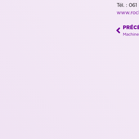
Tél. : 06
www.roch
PRÉC