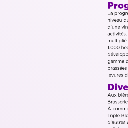
Prog
La progre
niveau du
d’une vin
activités
multiplié
1.000 hec
développ
gamme de
brassées 
levures d
Dive
Aux bière
Brasserie
À commen
Triple Bl
d’autres 