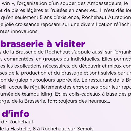
 win », l’organisation d’un souper des Ambassadeurs, le
 de bières légères et fruitées en canettes… Il n’est dès lo
qu’en seulement 5 ans d’existence, Rochehaut Attractions
 jolie croissance reposant sur une diversification réfléchi
ntes innovations.
brasserie à visiter
 de la Brasserie de Rochehaut s’appuie aussi sur l’organi
es commentées, en groupes ou individuelles. Elles permet
es les explications nécessaires, de découvrir et mieux c
sses de la production et du brassage et sont suivies par u
on de galopins toujours appréciée. Le restaurant de la Br
rill, accueille régulièrement des entreprises pour leur rep
urnée de teambuilding. Et les colis-cadeaux à base des p
arge, de la Brasserie, font toujours des heureux…
 d'info
e de Rochehaut
e la Hastrelle, 6 à Rochehaut-sur-Semois