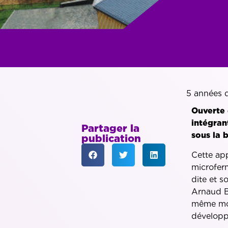
5 années d
Ouverte 
intégran
Partager la
sous la 
publication
Cette app
microferm
dite et s
Arnaud Bo
même mot
développe