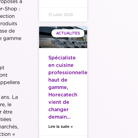
proposés à
er-Shop :
13 juillet 2026
lection
produits
ase de
ACTUALITES
une gamme
Spécialiste
en cuisine
it
professionnelle
ont
haut de
ppellera
gamme,
Horecatech
 ans. La
vient de
e, le
changer
 être
demain…
tiées
marchés,
Lire la suite »
ction «