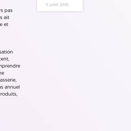
6 juillet 2026
rs pas
 ait
e et
sation
tent,
omprendre
ne
asserie,
as annuel
roduits,