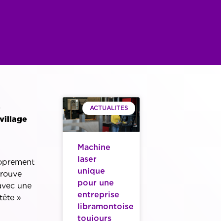
e
ACTUALITES
village
Machine
laser
proprement
unique
trouve
pour une
 avec une
entreprise
tête »
libramontoise
toujours