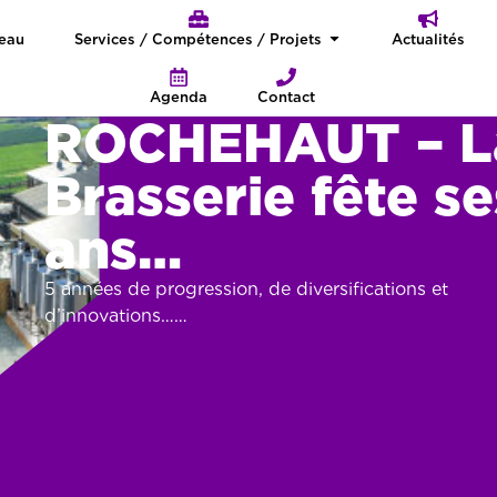
seau
Services / Compétences / Projets
Actualités
Agenda
Contact
ROCHEHAUT – L
Brasserie fête se
ans…
5 années de progression, de diversifications et
d’innovations……