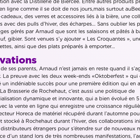
tion avec la Distillerie de Biercée. Entre autres produits 
 en ligne comme il se doit de nos jours,mais surtout auBe
-cadeaux, des verres et accessoires liés à la bière, une col
es avec des pulls d’hiver, des écharpes… Sans oublier les 
ges gérés par Arnaud que sont les salaisons et pâtés à b
uf, gibier. Sont venues s’y ajouter « Les Croquantes », 
ttes, ainsi que des plats préparés à emporter…
vations
r de ses parents, Arnaud n’est jamais en reste quand il s’ag
r. La preuve avec les deux week-ends «Oktoberfest » qui 
 un indéniable succès pour une première édition qui en a
 La Brasserie de Rochehaut, c’est aussi une politique de
alisation dynamique et innovante, qui a bien évolué en 5
ec la vente en ligne qui enregistre une croissance régulièr
ecteur Horeca de matériel récupéré durant l’automne pour
t stocké à Rochehaut durant l’hiver, des collaborations ini
 distributeurs étrangers pour s’étendre sur de nouveaux 
ce d’un stand lors de très nombreuses manifestations, l’a