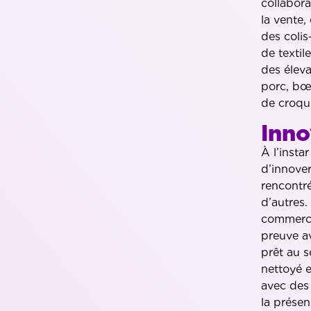
collabora
la vente,
des colis
de textil
des éleva
porc, bœ
de croque
Inno
À l’insta
d’innove
rencontré
d’autres.
commerci
preuve av
prêt au s
nettoyé e
avec des
la présen