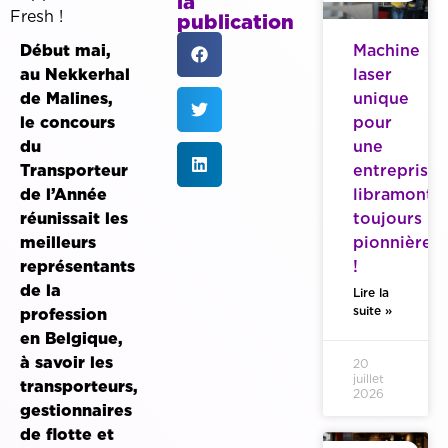
la
Fresh !
publication
Début mai,
Machine
au Nekkerhal
laser
de Malines,
unique
le concours
pour
du
une
Transporteur
entreprise
de l’Année
libramonto
réunissait les
toujours
meilleurs
pionnière
représentants
!
de la
Lire la
suite »
profession
en Belgique,
à savoir les
20
juillet
transporteurs,
2026
gestionnaires
de flotte et