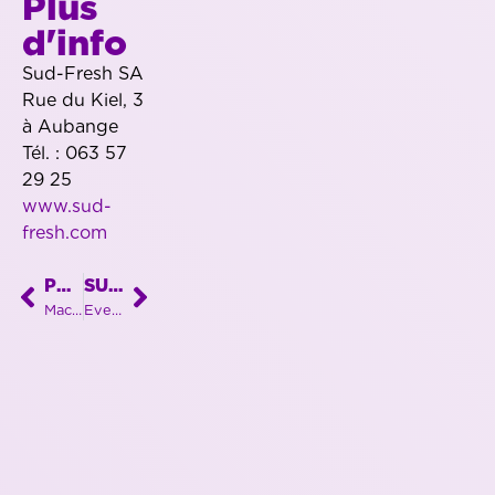
Plus
d'info
Sud-Fresh SA
Rue du Kiel, 3
à Aubange
Tél. : 063 57
29 25
www.sud-
fresh.com
PRÉCÉDENT
SUIVANT
Machine laser unique pour une entreprise libramontoise toujours pionnière !
Event international chez LUXFLY