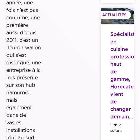
année, une
fois n’est pas
ACTUALITES
coutume, une
première
aussi depuis
Spécialiste
2011, c’est un
en
fleuron wallon
cuisine
qui s’est
professionn
distingué, une
haut
entreprise à la
de
fois présente
gamme,
sur son hub
Horecatech
namurois…
vient
mais
de
également
changer
dans de
demain…
vastes
Lire la
installations
suite »
tout au sud,