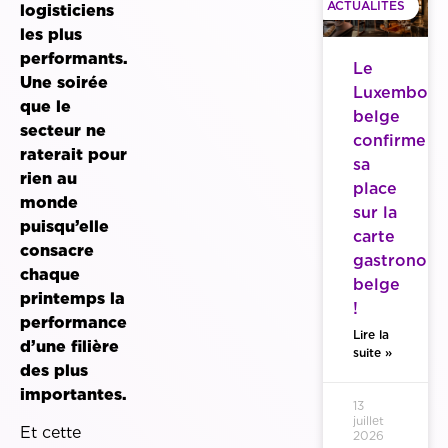
ACTUALITES
logisticiens
les plus
performants.
Le
Une soirée
Luxembour
que le
belge
secteur ne
confirme
raterait pour
sa
rien au
place
monde
sur la
puisqu’elle
carte
consacre
gastronom
chaque
belge
printemps la
!
performance
Lire la
d’une filière
suite »
des plus
importantes.
13
juillet
Et cette
2026