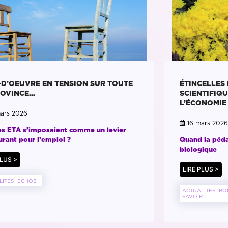
-D’OEUVRE EN TENSION SUR TOUTE
ÉTINCELLES
ROVINCE…
SCIENTIFIQ
L’ÉCONOMIE
ars 2026
16 mars 2026
les ETA s’imposaient comme un levier
urant pour l’emploi ?
Quand la péda
biologique
PLUS >
LIRE PLUS >
LITES
ECHOS
ACTUALITES
BO
SAVOIR