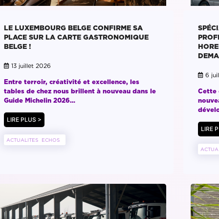
LE LUXEMBOURG BELGE CONFIRME SA
SPÉCI
PLACE SUR LA CARTE GASTRONOMIQUE
PROF
BELGE !
HORE
DEMA
13 juillet 2026
6 jui
Entre terroir, créativité et excellence, les
tables de chez nous brillent à nouveau dans le
Cette 
Guide Michelin 2026…
nouvea
dévelo
LIRE PLUS >
LIRE 
ACTUALITES
ECHOS
ACTUA