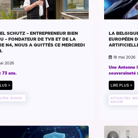
LA BELGIQU
EL SCHUTZ – ENTREPRENEUR BIEN
EUROPÉEN D
U – FONDATEUR DE TVB ET DE LA
ARTIFICIELL
IE N4, NOUS A QUITTÉS CE MERCREDI
.
18 mai 2026
ai 2026
Une Antenne I
souveraineté
t 73 ans.
LIRE PLUS >
PLUS >
ACTUALITES
BO
LITES
ECHOS
SAVOIR