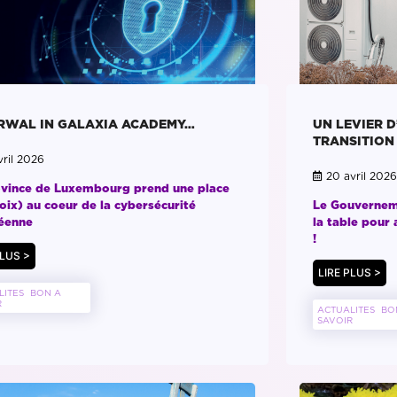
RWAL IN GALAXIA ACADEMY…
UN LEVIER 
TRANSITION
ril 2026
20 avril 2026
ovince de Luxembourg prend une place
oix) au coeur de la cybersécurité
Le Gouverneme
éenne
la table pour 
!
PLUS >
LIRE PLUS >
LITES
BON A
R
ACTUALITES
BO
SAVOIR