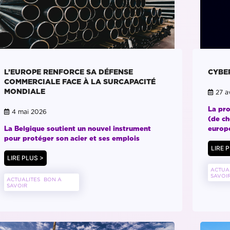
L’EUROPE RENFORCE SA DÉFENSE
CYBE
COMMERCIALE FACE À LA SURCAPACITÉ
MONDIALE
27 av
La pr
4 mai 2026
(de ch
La Belgique soutient un nouvel instrument
europ
pour protéger son acier et ses emplois
LIRE 
LIRE PLUS >
ACTUA
SAVOI
ACTUALITES
BON A
SAVOIR