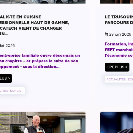
ALISTE EN CUISINE
LE TRUSQUIN
ESSIONNELLE HAUT DE GAMME,
PARCOURS D
CATECH VIENT DE CHANGER
IN…
29 juin 2026
Formation, ins
llet 2026
l’EFT marchoi
entreprise familiale ouvre désormais un
l’économie so
u chapitre – et prépare la suite de son
ppement - sous la direction...
LIRE PLUS >
PLUS >
ACTUALITES
EC
LITES
ECHOS